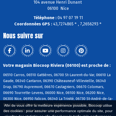
104 avenue Henri Dunant
06100 Nice
Téléphone :
04 97 07 19 11
Coordonnées GPS :
43,7274865 ° , 7,2656293 °
Nous suivre sur
Votre magasin Biocoop Riviera (06100) est proche de :
06510 Carros, 06510 Gattières, 06700 St-Laurent-du-Var, 06610 La
Gaude, 06340 Cantaron, 06390 Châteauneuf-Villevieille, 06340
Drap, 06790 Aspremont, 06670 Castagniers, 06670 Colomars,
06690 Tourrette-Levens, 06000 Nice, 06100 Nice, 06200 Nice,
06300 Nice, 06950 Falicon, 06340 La Trinité, 06730 St-André-de-la-
Roche, 06310 Beaulieu s/Mer, 06360 Eze, 06230 St-Jean-Cap-
Afin de vous offrir la meilleure expérience possible, Biocoop utilise
Ferrat, 06230 Villefranche s/Mer
des cookies : pour assurer une performance optimale du site, pour