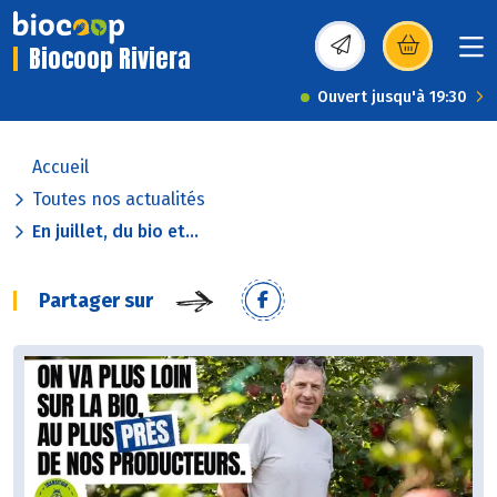
Biocoop Riviera
(s’ouvre dans une nou
Ouvert jusqu'à 19:30
Accueil
Toutes nos actualités
En juillet, du bio et...
Partager sur