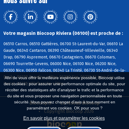
Nous suivre sur
Votre magasin Biocoop Riviera (06100) est proche de :
06510 Carros, 06510 Gattières, 06700 St-Laurent-du-Var, 06610 La
Gaude, 06340 Cantaron, 06390 Châteauneuf-Villevieille, 06340
Drap, 06790 Aspremont, 06670 Castagniers, 06670 Colomars,
06690 Tourrette-Levens, 06000 Nice, 06100 Nice, 06200 Nice,
06300 Nice, 06950 Falicon, 06340 La Trinité, 06730 St-André-de-la-
Roche, 06310 Beaulieu s/Mer, 06360 Eze, 06230 St-Jean-Cap-
Afin de vous offrir la meilleure expérience possible, Biocoop utilise
Ferrat, 06230 Villefranche s/Mer
des cookies : pour assurer une performance optimale du site, pour
récolter des statistiques afin d'analyser le trafic et la performance
du site et vous proposer une navigation personnalisée en toute
sécurité. Vous pouvez changer d'avis à tout moment en
Biocoop.fr
Le réseau Biocoop
paramétrant vos cookies. OK pour vous ?
Copyright Biocoop 2026
En savoir plus et paramétrer les cookies