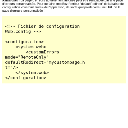
Remarques :
La page d'erreurs actuellement affichée peut être remplacée par une page
d'erreurs personnalisée. Pour ce faire, modifiez l'attribut "defaultRedirect" de la balise de
configuration <customErrors> de l'application, de sorte qu'il pointe vers une URL de la
page d'erreurs personnalisée !
<!-- Fichier de configuration 
Web.Config -->

<configuration>

    <system.web>

        <customErrors 
mode="RemoteOnly" 
defaultRedirect="mycustompage.h
tm"/>

    </system.web>

</configuration>