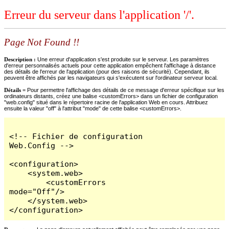
Erreur du serveur dans l'application '/'.
Page Not Found !!
Description :
Une erreur d'application s'est produite sur le serveur. Les paramètres
d'erreur personnalisés actuels pour cette application empêchent l'affichage à distance
des détails de l'erreur de l'application (pour des raisons de sécurité). Cependant, ils
peuvent être affichés par les navigateurs qui s'exécutent sur l'ordinateur serveur local.
Détails =
Pour permettre l'affichage des détails de ce message d'erreur spécifique sur les
ordinateurs distants, créez une balise <customErrors> dans un fichier de configuration
"web.config" situé dans le répertoire racine de l'application Web en cours. Attribuez
ensuite la valeur "off" à l'attribut "mode" de cette balise <customErrors>.
<!-- Fichier de configuration 
Web.Config -->

<configuration>

    <system.web>

        <customErrors 
mode="Off"/>

    </system.web>

</configuration>