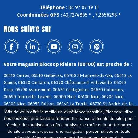
Téléphone :
04 97 07 19 11
Coordonnées GPS :
43,7274865 ° , 7,2656293 °
Nous suivre sur
Votre magasin Biocoop Riviera (06100) est proche de :
06510 Carros, 06510 Gattières, 06700 St-Laurent-du-Var, 06610 La
Gaude, 06340 Cantaron, 06390 Châteauneuf-Villevieille, 06340
Drap, 06790 Aspremont, 06670 Castagniers, 06670 Colomars,
06690 Tourrette-Levens, 06000 Nice, 06100 Nice, 06200 Nice,
06300 Nice, 06950 Falicon, 06340 La Trinité, 06730 St-André-de-la-
Roche, 06310 Beaulieu s/Mer, 06360 Eze, 06230 St-Jean-Cap-
Afin de vous offrir la meilleure expérience possible, Biocoop utilise
Ferrat, 06230 Villefranche s/Mer
des cookies : pour assurer une performance optimale du site, pour
récolter des statistiques afin d'analyser le trafic et la performance
du site et vous proposer une navigation personnalisée en toute
sécurité. Vous pouvez changer d'avis à tout moment en