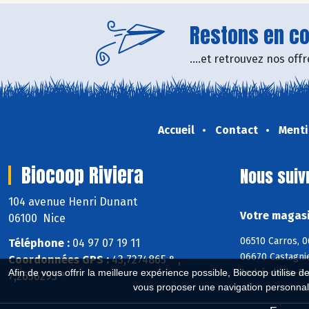
Restons en con
....et retrouvez nos of
Accueil
Contact
Menti
Biocoop Riviera
Nous suiv
104 avenue Henri Dunant
Votre magasi
06100 Nice
06510 Carros, 0
Téléphone :
04 97 07 19 11
06670 Castagnie
Coordonnées GPS :
43,7274865 ° ,
André-de-la-Ro
Afin de vous offrir la meilleure expérience possible, Biocoop utilise d
7,2656293 °
vous proposer une navigation personnal