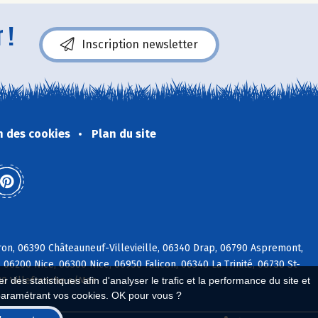
 !
Inscription newsletter
n des cookies
Plan du site
ron, 06390 Châteauneuf-Villevieille, 06340 Drap, 06790 Aspremont,
6200 Nice, 06300 Nice, 06950 Falicon, 06340 La Trinité, 06730 St-
30 Villefranche s/Mer
 des statistiques afin d'analyser le trafic et la performance du site et
paramétrant vos cookies. OK pour vous ?