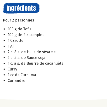
Ingrédients
Pour 2 personnes
100 g de Tofu
100 g de Riz complet
1 Carotte
1 Ail
2 c. à s. de Huile de sésame
2 c. à s. de Sauce soja
1 c. à s. de Beurre de cacahuète
Curry
1 cc de Curcuma
Coriandre