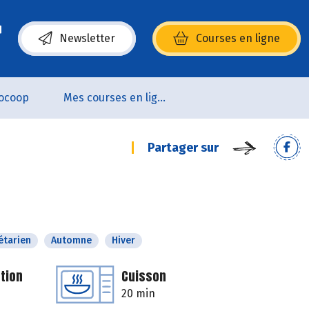
Newsletter
Courses en ligne
(s’ouvre dans une nouvelle fenêtre)
ocoop
Mes courses en ligne
Partager sur
étarien
Automne
Hiver
tion
Cuisson
20 min