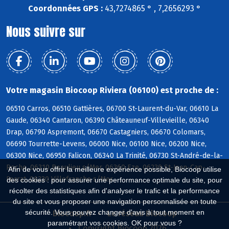
Coordonnées GPS :
43,7274865 ° , 7,2656293 °
Nous suivre sur
Votre magasin Biocoop Riviera (06100) est proche de :
06510 Carros, 06510 Gattières, 06700 St-Laurent-du-Var, 06610 La
Gaude, 06340 Cantaron, 06390 Châteauneuf-Villevieille, 06340
Drap, 06790 Aspremont, 06670 Castagniers, 06670 Colomars,
06690 Tourrette-Levens, 06000 Nice, 06100 Nice, 06200 Nice,
06300 Nice, 06950 Falicon, 06340 La Trinité, 06730 St-André-de-la-
Roche, 06310 Beaulieu s/Mer, 06360 Eze, 06230 St-Jean-Cap-
Afin de vous offrir la meilleure expérience possible, Biocoop utilise
Ferrat, 06230 Villefranche s/Mer
des cookies : pour assurer une performance optimale du site, pour
récolter des statistiques afin d'analyser le trafic et la performance
du site et vous proposer une navigation personnalisée en toute
sécurité. Vous pouvez changer d'avis à tout moment en
Biocoop.fr
Le réseau Biocoop
paramétrant vos cookies. OK pour vous ?
Copyright Biocoop 2026