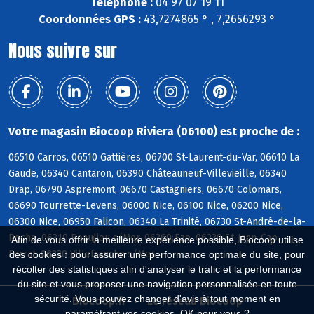
Téléphone :
04 97 07 19 11
Coordonnées GPS :
43,7274865 ° , 7,2656293 °
Nous suivre sur
Votre magasin Biocoop Riviera (06100) est proche de :
06510 Carros, 06510 Gattières, 06700 St-Laurent-du-Var, 06610 La
Gaude, 06340 Cantaron, 06390 Châteauneuf-Villevieille, 06340
Drap, 06790 Aspremont, 06670 Castagniers, 06670 Colomars,
06690 Tourrette-Levens, 06000 Nice, 06100 Nice, 06200 Nice,
06300 Nice, 06950 Falicon, 06340 La Trinité, 06730 St-André-de-la-
Roche, 06310 Beaulieu s/Mer, 06360 Eze, 06230 St-Jean-Cap-
Afin de vous offrir la meilleure expérience possible, Biocoop utilise
Ferrat, 06230 Villefranche s/Mer
des cookies : pour assurer une performance optimale du site, pour
récolter des statistiques afin d'analyser le trafic et la performance
du site et vous proposer une navigation personnalisée en toute
sécurité. Vous pouvez changer d'avis à tout moment en
Biocoop.fr
Le réseau Biocoop
paramétrant vos cookies. OK pour vous ?