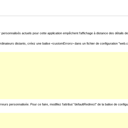
 personnalisés actuels pour cette application empêchent l'affichage à distance des détails de 
rdinateurs distants, créez une balise <customErrors> dans un fichier de configuration "web.con
urs personnalisée. Pour ce faire, modifiez l'attribut "defaultRedirect" de la balise de config