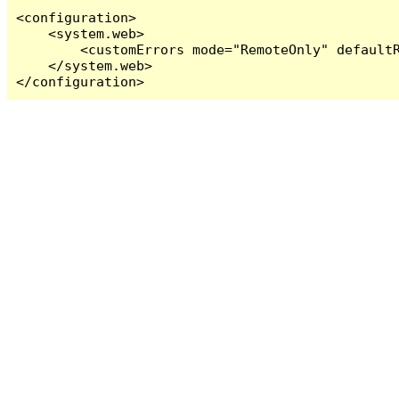
<configuration>

    <system.web>

        <customErrors mode="RemoteOnly" defaultR
    </system.web>

</configuration>