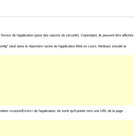
l'erreur de l'application (pour des raisons de sécurité). Cependant, ils peuvent être affichés
fig" situé dans le répertoire racine de l'application Web en cours. Attribuez ensuite la
uration <customErrors> de l'application, de sorte qu'il pointe vers une URL de la page