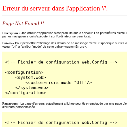
Erreur du serveur dans l'application '/'.
Page Not Found !!
Description :
Une erreur d'application s'est produite sur le serveur. Les paramètres d'erreur
par les navigateurs qui s'exécutent sur l'ordinateur serveur local.
Détails =
Pour permettre l'affichage des détails de ce message d'erreur spécifique sur les o
valeur "off" à l'attribut "mode" de cette balise <customErrors>.
<!-- Fichier de configuration Web.Config -->

<configuration>

    <system.web>

        <customErrors mode="Off"/>

    </system.web>

</configuration>
Remarques :
La page d'erreurs actuellement affichée peut être remplacée par une page d'erre
d'erreurs personnalisée !
<!-- Fichier de configuration Web.Config -->
