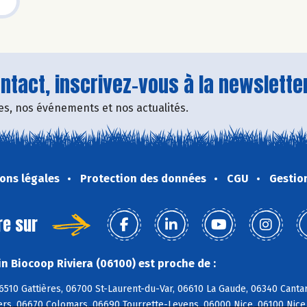
tact, inscrivez-vous à la newsletter
fres, nos événements et nos actualités.
ons légales
Protection des données
CGU
Gestio
re sur
n Biocoop Riviera (06100) est proche de :
6510 Gattières, 06700 St-Laurent-du-Var, 06610 La Gaude, 06340 Canta
rs, 06670 Colomars, 06690 Tourrette-Levens, 06000 Nice, 06100 Nice, 0