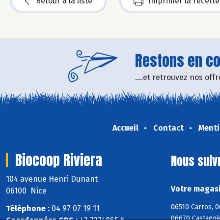
Retour à la liste
Imprimer la recette
Restons en con
....et retrouvez nos of
Accueil
Contact
Menti
Biocoop Riviera
Nous suiv
104 avenue Henri Dunant
Votre magasi
06100 Nice
06510 Carros, 0
Téléphone :
04 97 07 19 11
06670 Castagnie