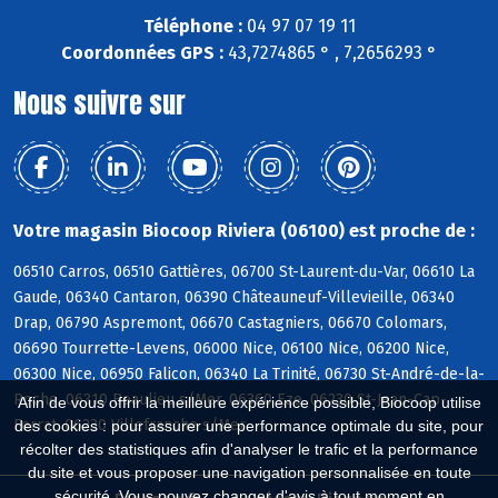
Téléphone :
04 97 07 19 11
Coordonnées GPS :
43,7274865 ° , 7,2656293 °
Nous suivre sur
Votre magasin Biocoop Riviera (06100) est proche de :
06510 Carros, 06510 Gattières, 06700 St-Laurent-du-Var, 06610 La
Gaude, 06340 Cantaron, 06390 Châteauneuf-Villevieille, 06340
Drap, 06790 Aspremont, 06670 Castagniers, 06670 Colomars,
06690 Tourrette-Levens, 06000 Nice, 06100 Nice, 06200 Nice,
06300 Nice, 06950 Falicon, 06340 La Trinité, 06730 St-André-de-la-
Roche, 06310 Beaulieu s/Mer, 06360 Eze, 06230 St-Jean-Cap-
Afin de vous offrir la meilleure expérience possible, Biocoop utilise
Ferrat, 06230 Villefranche s/Mer
des cookies : pour assurer une performance optimale du site, pour
récolter des statistiques afin d'analyser le trafic et la performance
du site et vous proposer une navigation personnalisée en toute
sécurité. Vous pouvez changer d'avis à tout moment en