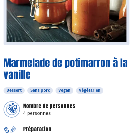
Marmelade de potimarron à la
vanille
Dessert
Sans porc
Vegan
Végétarien
Nombre de personnes
4 personnes
Préparation