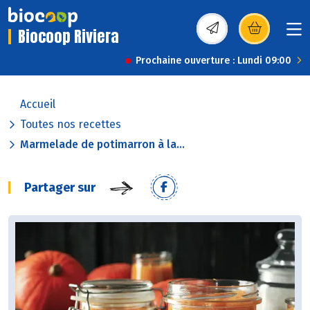
Biocoop Riviera
(s’ouvre dans une nou
Prochaine ouverture : Lundi 09:00
Accueil
Toutes nos recettes
Marmelade de potimarron à la...
Partager sur