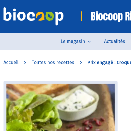
Biocoop R
Le magasin
Actualités
Accueil
Toutes nos recettes
Prix engagé : Croqu