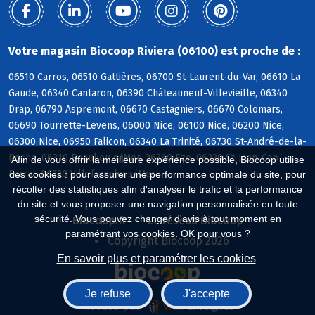
Votre magasin Biocoop Riviera (06100) est proche de :
06510 Carros, 06510 Gattières, 06700 St-Laurent-du-Var, 06610 La
Gaude, 06340 Cantaron, 06390 Châteauneuf-Villevieille, 06340
Drap, 06790 Aspremont, 06670 Castagniers, 06670 Colomars,
06690 Tourrette-Levens, 06000 Nice, 06100 Nice, 06200 Nice,
06300 Nice, 06950 Falicon, 06340 La Trinité, 06730 St-André-de-la-
Roche, 06310 Beaulieu s/Mer, 06360 Eze, 06230 St-Jean-Cap-
Afin de vous offrir la meilleure expérience possible, Biocoop utilise
Ferrat, 06230 Villefranche s/Mer
des cookies : pour assurer une performance optimale du site, pour
récolter des statistiques afin d'analyser le trafic et la performance
du site et vous proposer une navigation personnalisée en toute
sécurité. Vous pouvez changer d'avis à tout moment en
Biocoop.fr
Le réseau Biocoop
paramétrant vos cookies. OK pour vous ?
Copyright Biocoop 2026
En savoir plus et paramétrer les cookies
Je refuse
J'accepte
Réalisé par