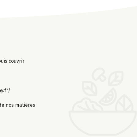
uis couvrir
y.fr/
 de nos matières