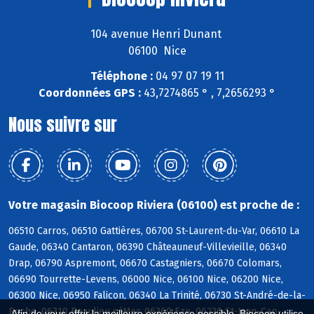
104 avenue Henri Dunant
06100 Nice
Téléphone :
04 97 07 19 11
Coordonnées GPS :
43,7274865 ° , 7,2656293 °
Nous suivre sur
Votre magasin Biocoop Riviera (06100) est proche de :
06510 Carros, 06510 Gattières, 06700 St-Laurent-du-Var, 06610 La
Gaude, 06340 Cantaron, 06390 Châteauneuf-Villevieille, 06340
Drap, 06790 Aspremont, 06670 Castagniers, 06670 Colomars,
06690 Tourrette-Levens, 06000 Nice, 06100 Nice, 06200 Nice,
06300 Nice, 06950 Falicon, 06340 La Trinité, 06730 St-André-de-la-
Roche, 06310 Beaulieu s/Mer, 06360 Eze, 06230 St-Jean-Cap-
Afin de vous offrir la meilleure expérience possible, Biocoop utilise