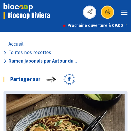
Biocoop Riviera
(s’ouvre dans une nou
Prochaine ouverture à 09:00
Accueil
Toutes nos recettes
Ramen japonais par Autour du...
Partager sur