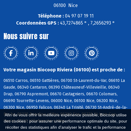
06100 Nice
Téléphone :
04 97 07 19 11
Coordonnées GPS :
43,7274865 ° , 7,2656293 °
Nous suivre sur
Votre magasin Biocoop Riviera (06100) est proche de :
06510 Carros, 06510 Gattières, 06700 St-Laurent-du-Var, 06610 La
Gaude, 06340 Cantaron, 06390 Châteauneuf-Villevieille, 06340
Drap, 06790 Aspremont, 06670 Castagniers, 06670 Colomars,
06690 Tourrette-Levens, 06000 Nice, 06100 Nice, 06200 Nice,
06300 Nice, 06950 Falicon, 06340 La Trinité, 06730 St-André-de-la-
Roche, 06310 Beaulieu s/Mer, 06360 Eze, 06230 St-Jean-Cap-
Afin de vous offrir la meilleure expérience possible, Biocoop utilise
Ferrat, 06230 Villefranche s/Mer
des cookies : pour assurer une performance optimale du site, pour
récolter des statistiques afin d'analyser le trafic et la performance