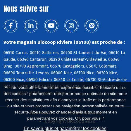
Nous suivre sur
Votre magasin Biocoop Riviera (06100) est proche de :
06510 Carros, 06510 Gattières, 06700 St-Laurent-du-Var, 06610 La
Gaude, 06340 Cantaron, 06390 Châteauneuf-Villevieille, 06340
Drap, 06790 Aspremont, 06670 Castagniers, 06670 Colomars,
06690 Tourrette-Levens, 06000 Nice, 06100 Nice, 06200 Nice,
06300 Nice, 06950 Falicon, 06340 La Trinité, 06730 St-André-de-la-
Roche, 06310 Beaulieu s/Mer, 06360 Eze, 06230 St-Jean-Cap-
Afin de vous offrir la meilleure expérience possible, Biocoop utilise
Ferrat, 06230 Villefranche s/Mer
des cookies : pour assurer une performance optimale du site, pour
récolter des statistiques afin d'analyser le trafic et la performance
du site et vous proposer une navigation personnalisée en toute
sécurité. Vous pouvez changer d'avis à tout moment en
Biocoop.fr
Le réseau Biocoop
paramétrant vos cookies. OK pour vous ?
Copyright Biocoop 2026
En savoir plus et paramétrer les cookies