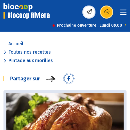
Biocoop Riviera
(s’ouvre dans une nou
Prochaine ouverture : Lundi 09:00
Accueil
Toutes nos recettes
Pintade aux morilles
Partager sur