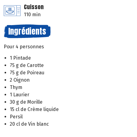
Cuisson
110 min
Ingrédients
Pour 4 personnes
1 Pintade
75 g de Carotte
75 g de Poireau
2 Oignon
Thym
1 Laurier
30 g de Morille
15 cl de Crème liquide
Persil
20 cl de Vin blanc