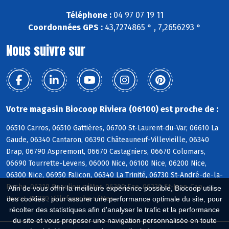
Téléphone :
04 97 07 19 11
Coordonnées GPS :
43,7274865 ° , 7,2656293 °
Nous suivre sur
Votre magasin Biocoop Riviera (06100) est proche de :
06510 Carros, 06510 Gattières, 06700 St-Laurent-du-Var, 06610 La
Gaude, 06340 Cantaron, 06390 Châteauneuf-Villevieille, 06340
Drap, 06790 Aspremont, 06670 Castagniers, 06670 Colomars,
06690 Tourrette-Levens, 06000 Nice, 06100 Nice, 06200 Nice,
06300 Nice, 06950 Falicon, 06340 La Trinité, 06730 St-André-de-la-
Roche, 06310 Beaulieu s/Mer, 06360 Eze, 06230 St-Jean-Cap-
Afin de vous offrir la meilleure expérience possible, Biocoop utilise
Ferrat, 06230 Villefranche s/Mer
des cookies : pour assurer une performance optimale du site, pour
récolter des statistiques afin d'analyser le trafic et la performance
du site et vous proposer une navigation personnalisée en toute